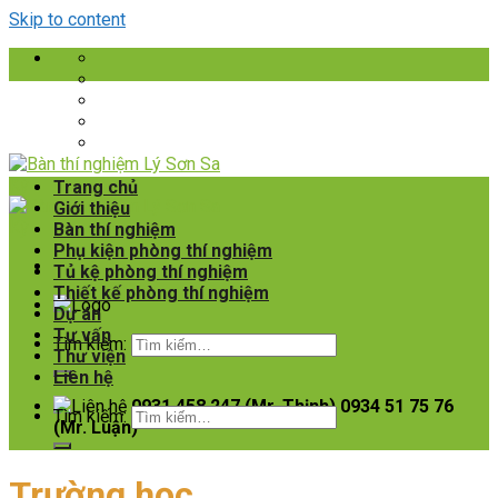
Skip to content
Trang chủ
Giới thiệu
Bàn thí nghiệm
Phụ kiện phòng thí nghiệm
Tủ kệ phòng thí nghiệm
Thiết kế phòng thí nghiệm
Dự án
Tư vấn
Tìm kiếm:
Thư viện
Liên hệ
0931 458 247 (Mr. Thịnh)
0934 51 75 76
Tìm kiếm:
(Mr. Luận)
Trường học