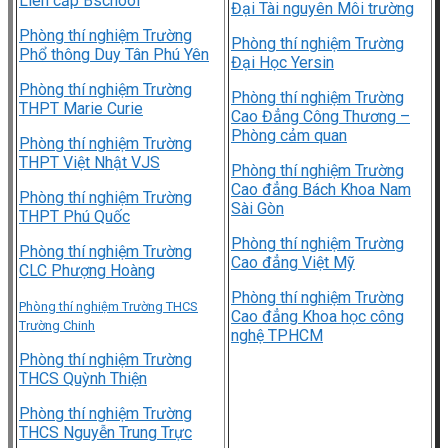
Liên cấp Bschool
Đại Tài nguyên Môi trường
Phòng thí nghiệm Trường
Phòng thí nghiệm Trường
Phổ thông Duy Tân Phú Yên
Đại Học Yersin
Phòng thí nghiệm Trường
Phòng thí nghiệm Trường
THPT Marie Curie
Cao Đẳng Công Thương –
Phòng cảm quan
Phòng thí nghiệm Trường
THPT Việt Nhật VJS
Phòng thí nghiệm Trường
Cao đẳng Bách Khoa Nam
Phòng thí nghiệm Trường
Sài Gòn
THPT Phú Quốc
Phòng thí nghiệm Trường
Phòng thí nghiệm Trường
Cao đẳng Việt Mỹ
CLC Phượng Hoàng
Phòng thí nghiệm Trường
Phòng thí nghiệm Trường THCS
Cao đẳng Khoa học công
Trường Chinh
nghệ TPHCM
Phòng thí nghiệm Trường
THCS Quỳnh Thiện
Phòng thí nghiệm Trường
THCS Nguyễn Trung Trực