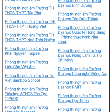
Phòng thí nghiệm Trường
Đại học Bình Dương
Phòng thí nghiệm Trường TH-
THCS-THPT Tân Phú
Phòng thí nghiệm Trường
Đại học Tôn Đức Thắng
Phòng thí nghiệm Trường TH-
THCS-THPT Hoàng Việt
Phòng thí nghiệm Trường
Đại học Quốc tế Hồng Bàng
Phòng thí nghiệm Trường TH-
– Phòng thực hành Nha
THCS-THPT Ngô Thời Nhiệm
khoa
Phòng thí nghiệm Trường
Phòng thí nghiệm Trường
Khai Nguyên Inspire
Đại học Nông Lâm Tp. Hồ
Chí Minh
Phòng thí nghiệm Trường
Liên Cấp Việt Anh
Phòng thí nghiệm Trường
Đại học Công nghệ Đồng Nai
Phòng thí nghiệm Trường Tre
Việt Bamboo School
Phòng thí nghiệm Trường
Đại học RMIT
Phòng thí nghiệm Trường
Tiểu học &THCS Tân Tạo
Phòng thí nghiệm Trường
(TPMS)
Đại học Quy Nhơn
Phòng thí nghiệm Trường
Phòng thí nghiệm Trường