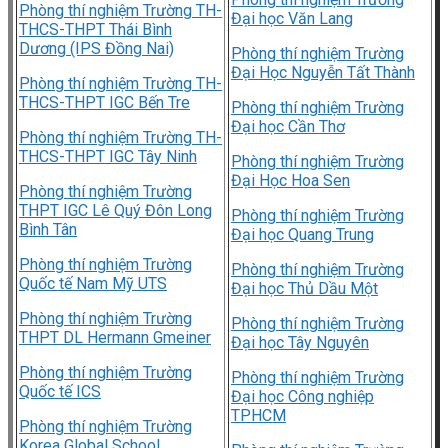
Phòng thí nghiệm Trường TH-
Đại học Văn Lang
THCS-THPT Thái Bình
Dương (IPS Đồng Nai)
Phòng thí nghiệm Trường
Đại Học Nguyễn Tất Thành
Phòng thí nghiệm Trường TH-
THCS-THPT IGC Bến Tre
Phòng thí nghiệm Trường
Đại học Cần Thơ
Phòng thí nghiệm Trường TH-
THCS-THPT IGC Tây Ninh
Phòng thí nghiệm Trường
Đại Học Hoa Sen
Phòng thí nghiệm Trường
THPT IGC Lê Quý Đôn Long
Phòng thí nghiệm Trường
Bình Tân
Đại học Quang Trung
Phòng thí nghiệm Trường
Phòng thí nghiệm Trường
Quốc tế Nam Mỹ UTS
Đại học Thủ Dầu Một
Phòng thí nghiệm Trường
Phòng thí nghiệm Trường
THPT DL Hermann Gmeiner
Đại học Tây Nguyên
Phòng thí nghiệm Trường
Phòng thí nghiệm Trường
Quốc tế ICS
Đại học Công nghiệp
TPHCM
Phòng thí nghiệm Trường
Korea Global School