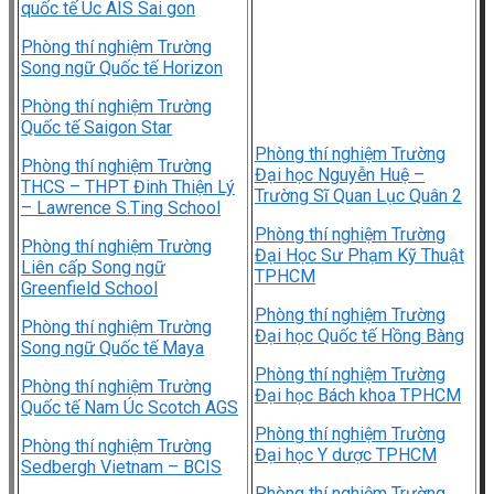
quốc tế Úc AIS Sai gon
Phòng thí nghiệm Trường
Song ngữ Quốc tế Horizon
Phòng thí nghiệm Trường
Quốc tế Saigon Star
Phòng thí nghiệm Trường
Phòng thí nghiệm Trường
Đại học Nguyễn Huệ –
THCS – THPT Đinh Thiện Lý
Trường Sĩ Quan Lục Quân 2
– Lawrence S.Ting School
Phòng thí nghiệm Trường
Phòng thí nghiệm Trường
Đại Học Sư Phạm Kỹ Thuật
Liên cấp Song ngữ
TPHCM
Greenfield School
Phòng thí nghiệm Trường
Phòng thí nghiệm Trường
Đại học Quốc tế Hồng Bàng
Song ngữ Quốc tế Maya
Phòng thí nghiệm Trường
Phòng thí nghiệm Trường
Đại học Bách khoa TPHCM
Quốc tế Nam Úc Scotch AGS
Phòng thí nghiệm Trường
Phòng thí nghiệm Trường
Đại học Y dược TPHCM
Sedbergh Vietnam – BCIS
Phòng thí nghiệm Trường